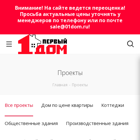
Внимание! На сайте ведется переоценка!
Просьба актуальные цены уточнять у
менеджеров по телефону или по почте
sale@01dom.ru
!
Проекты
Главная
-
Проекты
Все проекты
Дом по цене квартиры
Коттеджи
Общественные здания
Производственные здания