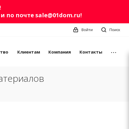
!
ли по почте
sale@01dom.ru
!
Войти
Поиск
ство
Клиентам
Компания
Контакты
атериалов