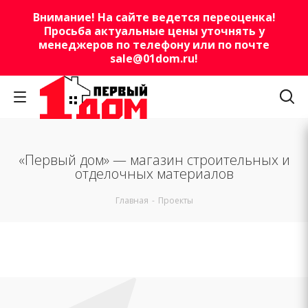
Внимание! На сайте ведется переоценка!
Просьба актуальные цены уточнять у
менеджеров по телефону или по почте
sale@01dom.ru
!
«Первый дом» — магазин строительных и
отделочных материалов
Главная
-
Проекты