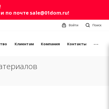
!
ли по почте
sale@01dom.ru
!
Войти
Поиск
ство
Клиентам
Компания
Контакты
атериалов