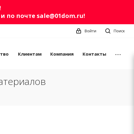
!
ли по почте
sale@01dom.ru
!
Войти
Поиск
ство
Клиентам
Компания
Контакты
атериалов