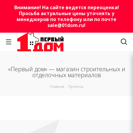
Внимание! На сайте ведется переоценка!
Просьба актуальные цены уточнять у
менеджеров по телефону или по почте
sale@01dom.ru
!
«Первый дом» — магазин строительных и
отделочных материалов
Главная
-
Проекты