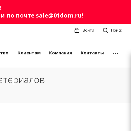
!
ли по почте
sale@01dom.ru
!
Войти
Поиск
ство
Клиентам
Компания
Контакты
атериалов