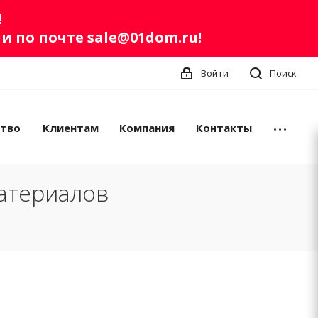
!
ли по почте
sale@01dom.ru
!
Войти
Поиск
ство
Клиентам
Компания
Контакты
атериалов