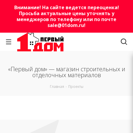
Внимание! На сайте ведется переоценка!
Просьба актуальные цены уточнять у
менеджеров по телефону или по почте
sale@01dom.ru
!
«Первый дом» — магазин строительных и
отделочных материалов
Главная
-
Проекты