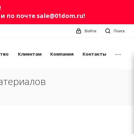
!
ли по почте
sale@01dom.ru
!
Войти
Поиск
ство
Клиентам
Компания
Контакты
атериалов