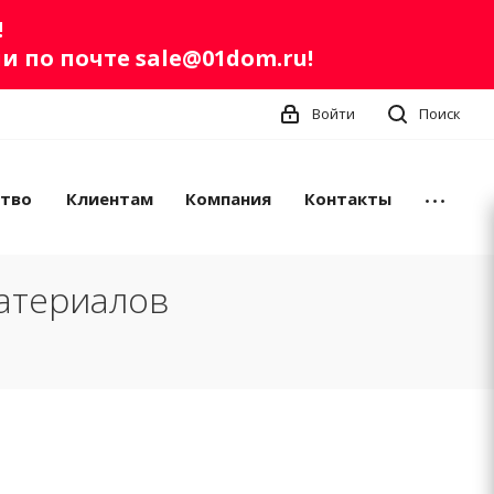
!
ли по почте
sale@01dom.ru
!
Войти
Поиск
ство
Клиентам
Компания
Контакты
атериалов