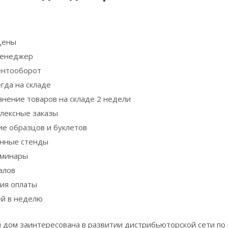
цены
менеджер
ентооборот
гда на складе
анение товаров на складе 2 недели
плексные заказы
е образцов и буклетов
нные стенды
минары
алов
ия оплаты
ей в неделю
 дом заинтересована в развитии дистрибьюторской сети по