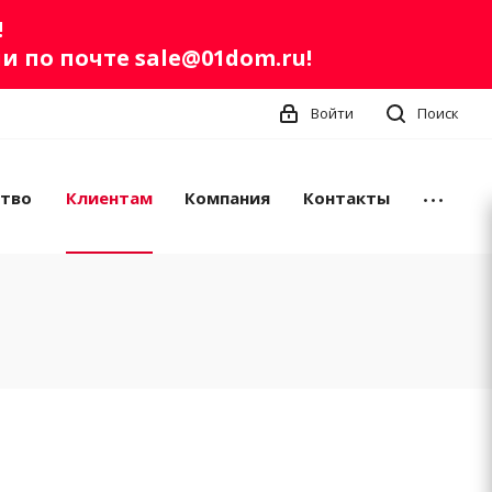
!
ли по почте
sale@01dom.ru
!
Войти
Поиск
ство
Клиентам
Компания
Контакты