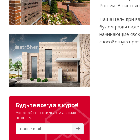
России. В настоя
Наша цель при в
будем рады видет
начинающие свою
способствуют раз
Будьте всегда в курсе!
Узнавайте о скидках и акциях
первым