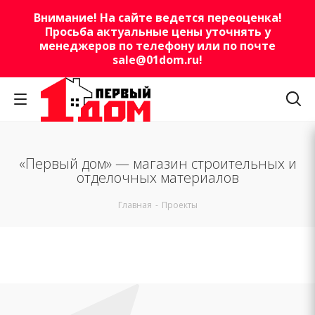
Внимание! На сайте ведется переоценка!
Просьба актуальные цены уточнять у
менеджеров по телефону или по почте
sale@01dom.ru
!
«Первый дом» — магазин строительных и
отделочных материалов
Главная
-
Проекты