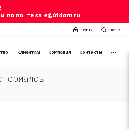
!
ли по почте
sale@01dom.ru
!
Войти
Поиск
ство
Клиентам
Компания
Контакты
атериалов