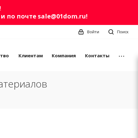
!
ли по почте
sale@01dom.ru
!
Войти
Поиск
ство
Клиентам
Компания
Контакты
атериалов