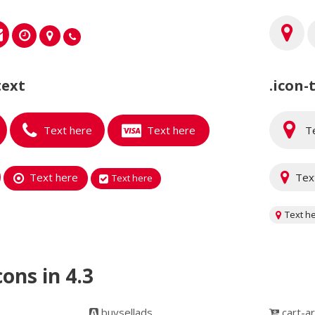
text
.icon-
Text here
Text here
Te
Text here
Tex
Text here
Text h
ons in 4.3
buysellads
cart-a