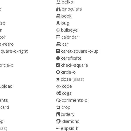
bell-o
e
binoculars
book
ase
bug
rn
bullseye
tor
calendar
-retro
car
quare-o-right
caret-square-o-up
certificate
ircle-o
check-square
circle-o
close
(alias)
upload
code
cogs
nts
comments-o
-card
crop
cutlery
op
diamond
lias)
ellipsis-h