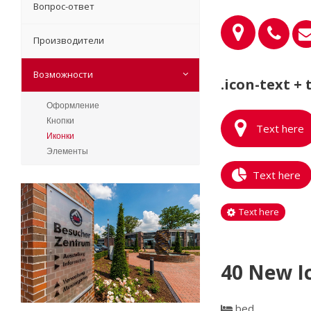
Вопрос-ответ
Производители
Возможности
.icon-text + 
Оформление
Кнопки
Text here
Иконки
Элементы
Text here
Text here
40 New Ic
bed