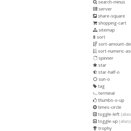
search-minus
server
share-square
shopping-cart
sitemap
sort
sort-amount-de
sort-numeric-as
spinner
star
star-half-o
sun-o
tag
terminal
thumbs-o-up
times-circle
toggle-left
(alias
toggle-up
(alias)
trophy