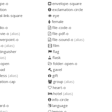
pe-o
envelope-square
tion
exclamation-circle
l-link-square
eye
female
dio-o
file-code-o
ovie-o
(alias)
file-pdf-o
werpoint-o
file-sound-o
(alias)
p-o
(alias)
film
tinguisher
flag
lias)
flask
-open
folder-open-o
pad
gavel
less
(alias)
gift
ation-cap
group
(alias)
heart-o
hotel
(alias)
info-circle
ard-o
language
alias)
lemon-o