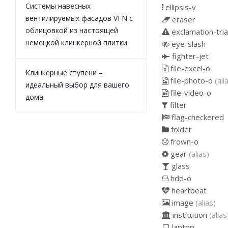
Системы навесных
ellipsis-v
вентилируемых фасадов VFN с
eraser
облицовкой из настоящей
exclamation-tri
немецкой клинкерной плитки
eye-slash
fighter-jet
file-excel-o
Клинкерные ступени –
file-photo-o
(ali
идеальный выбор для вашего
file-video-o
дома
filter
flag-checkered
folder
frown-o
gear
(alias)
glass
hdd-o
heartbeat
image
(alias)
institution
(alias
laptop