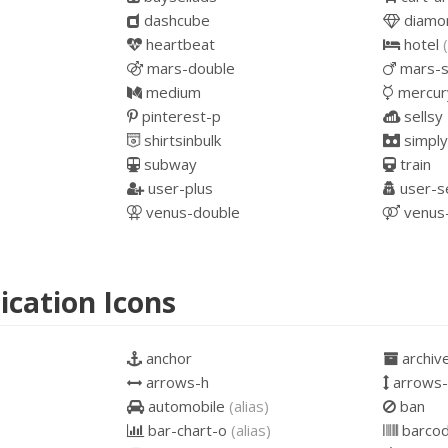
p
dashcube
diamo
heartbeat
hotel
mars-double
mars-s
medium
mercur
pinterest-p
sellsy
shirtsinbulk
simply
subway
train
user-plus
user-s
venus-double
venus
ication Icons
anchor
archiv
arrows-h
arrows-
automobile
(alias)
ban
bar-chart-o
(alias)
barco