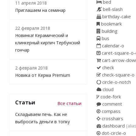
bed
11 апреля 2018
bell-slash
Приглашаем на семинар
birthday-cake
bookmark
22 февраля 2018
building
Новинка! Керамический и
bus
клинкерный кирпич Тербунский
calendar-o
гончар
caret-square-o
cart-arrow-dow
check
2 февраля 2018
check-square-o
Новика от Керма Premium
circle-o-notch
cloud
code-fork
Статьи
Все статьи
comment
compass
Складываем печь. Как не
crosshairs
выбросить деньги в топку
dashboard
(alia
dot-circle-o