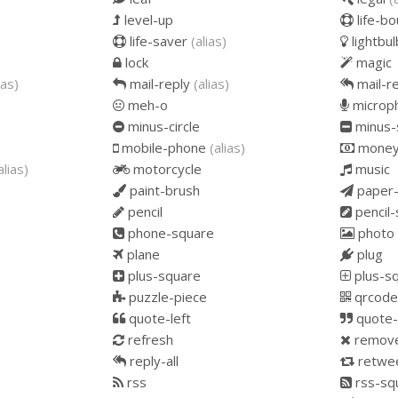
level-up
life-b
life-saver
(alias)
lightbul
lock
magic
ias)
mail-reply
(alias)
mail-re
meh-o
microp
minus-circle
minus-
mobile-phone
(alias)
mone
alias)
motorcycle
music
paint-brush
paper-
pencil
pencil
phone-square
photo
plane
plug
plus-square
plus-s
puzzle-piece
qrcode
quote-left
quote-
refresh
remov
reply-all
retwe
rss
rss-sq