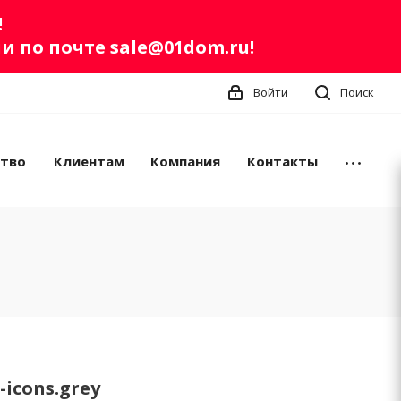
!
ли по почте
sale@01dom.ru
!
Войти
Поиск
ство
Клиентам
Компания
Контакты
g-icons.grey