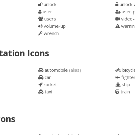
unlock
unlock-
user
user-p
users
video-
volume-up
warni
wrench
tation Icons
automobile
(alias)
bicycl
car
fighter
rocket
ship
taxi
train
cons