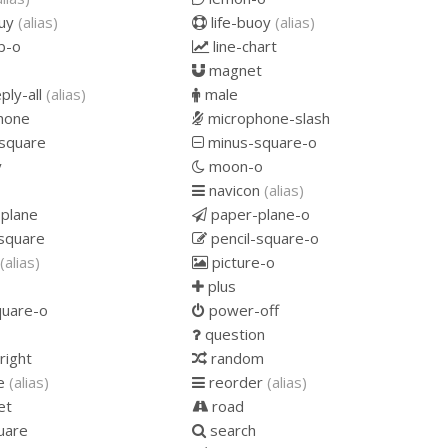
ouy
(alias)
life-buoy
(alias)
b-o
line-chart
magnet
ply-all
(alias)
male
hone
microphone-slash
square
minus-square-o
y
moon-o
navicon
(alias)
plane
paper-plane-o
-square
pencil-square-o
(alias)
picture-o
plus
quare-o
power-off
question
right
random
e
(alias)
reorder
(alias)
et
road
uare
search