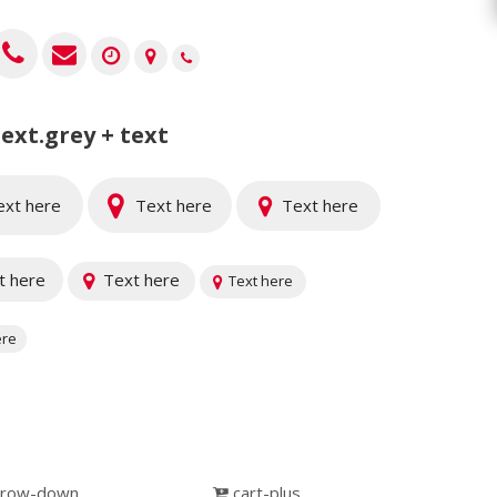
text.grey + text
xt here
Text here
Text here
t here
Text here
Text here
ere
rrow-down
cart-plus