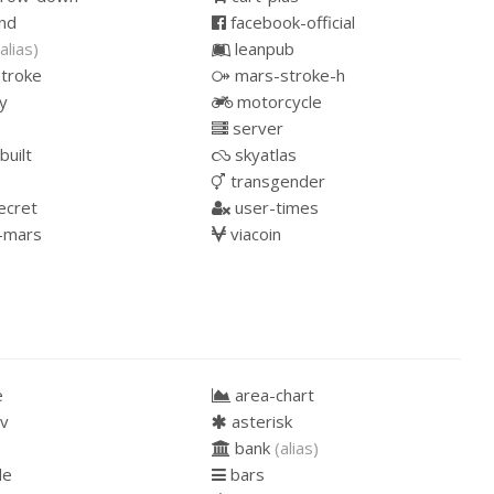
nd
facebook-official
(alias)
leanpub
troke
mars-stroke-h
y
motorcycle
server
built
skyatlas
transgender
ecret
user-times
-mars
viacoin
e
area-chart
v
asterisk
bank
(alias)
de
bars