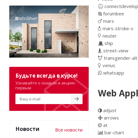
connectdevelo
forumbee
mars
mars-stroke-v
neuter
ship
street-view
transgender-alt
venus
whatsapp
Будьте всегда в курсе!
Узнавайте о скидках и акциях
первым
Web Appl
adjust
arrows
at
Новости
Все новости
bar-chart