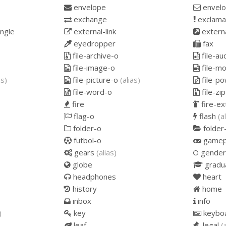
envelope
envelo
exchange
exclama
angle
external-link
externa
eyedropper
fax
file-archive-o
file-au
file-image-o
file-m
as)
file-picture-o
(alias)
file-po
file-word-o
file-zi
fire
fire-ex
flag-o
flash
(a
folder-o
folder
futbol-o
game
gears
(alias)
gender
globe
gradu
headphones
heart
history
home
inbox
info
)
key
keybo
leaf
legal
(