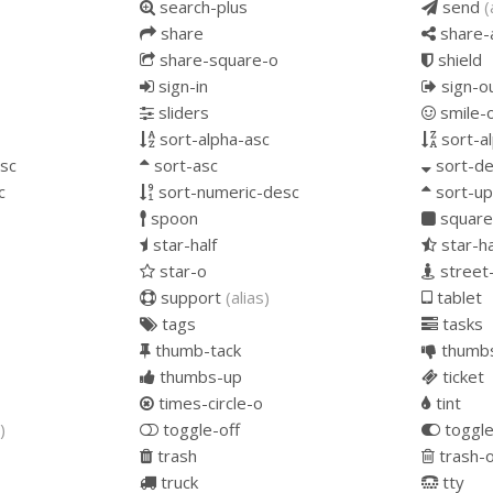
search-plus
send
(
share
share-a
share-square-o
shield
sign-in
sign-o
sliders
smile-
sort-alpha-asc
sort-a
sc
sort-asc
sort-de
c
sort-numeric-desc
sort-u
spoon
square
star-half
star-h
star-o
street
support
(alias)
tablet
tags
tasks
thumb-tack
thumb
thumbs-up
ticket
times-circle-o
tint
)
toggle-off
toggle
trash
trash-
truck
tty