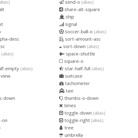
alias)
send-o
(alias)
lt
share-alt-square
ship
ut
signal
o
soccer-ball-o
(alias)
lpha-desc
sort-amount-asc
sc
sort-down
(alias)
p
(alias)
space-shuttle
square-o
alf-empty
(alias)
star-half-full
(alias)
-view
suitcase
tachometer
taxi
s-down
thumbs-o-down
times
toggle-down
(alias)
-on
toggle-right
(alias)
o
tree
umbrella