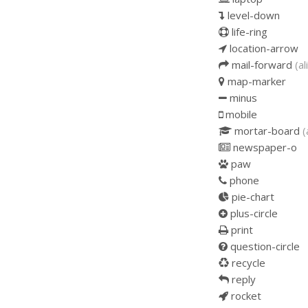
level-down
life-ring
location-arrow
mail-forward
(al
map-marker
minus
mobile
mortar-board
(
newspaper-o
paw
phone
pie-chart
plus-circle
print
question-circle
recycle
reply
rocket