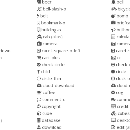
beer
bell
bell-slash-o
bicycl
bolt
bomb
bookmark-o
briefc
building-o
bullho
cab
(alias)
calcula
camera
camera
-down
caret-square-o-left
caret-s
n
cart-plus
cc
check-circle
check-c
child
circle
circle-thin
clock-o
cloud-download
cloud-
coffee
cog
comment-o
comme
copyright
credit
cube
cubes
s)
database
deskt
download
edit
(a