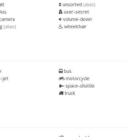
alt
unsorted
(alias)
lus
user-secret
camera
volume-down
ng
(alias)
wheelchair
e
bus
-jet
motorcycle
space-shuttle
truck