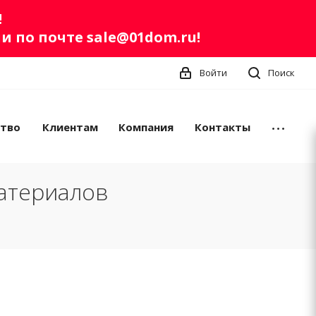
!
ли по почте
sale@01dom.ru
!
Войти
Поиск
ство
Клиентам
Компания
Контакты
атериалов