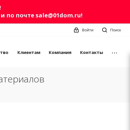
!
ли по почте
sale@01dom.ru
!
Войти
Поиск
ство
Клиентам
Компания
Контакты
атериалов