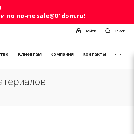
!
ли по почте
sale@01dom.ru
!
Войти
Поиск
ство
Клиентам
Компания
Контакты
атериалов