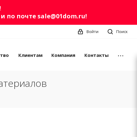
!
ли по почте
sale@01dom.ru
!
Войти
Поиск
ство
Клиентам
Компания
Контакты
атериалов