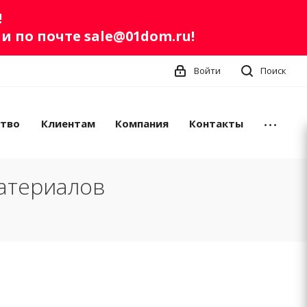
!
ли по почте
sale@01dom.ru
!
Войти
Поиск
ство
Клиентам
Компания
Контакты
атериалов