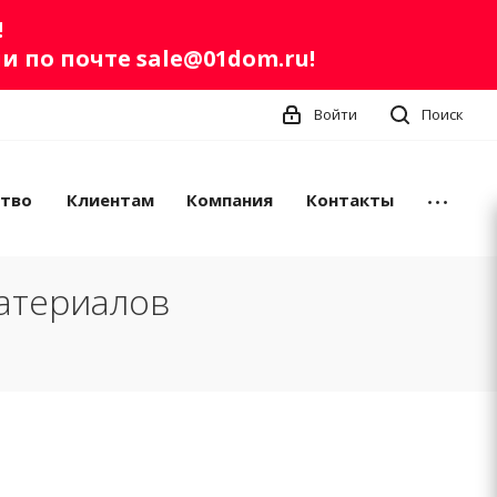
!
ли по почте
sale@01dom.ru
!
Войти
Поиск
ство
Клиентам
Компания
Контакты
атериалов