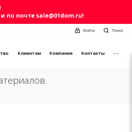
!
ли по почте
sale@01dom.ru
!
Войти
Поиск
ство
Клиентам
Компания
Контакты
атериалов