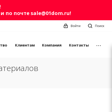
!
ли по почте
sale@01dom.ru
!
Войти
Поиск
ство
Клиентам
Компания
Контакты
атериалов