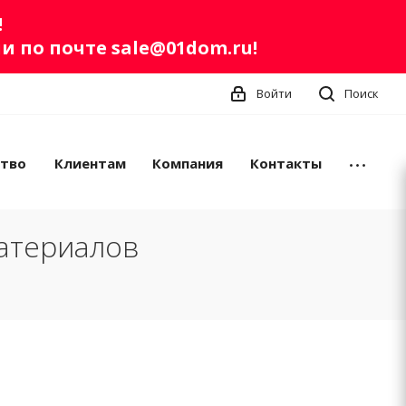
!
ли по почте
sale@01dom.ru
!
Войти
Поиск
ство
Клиентам
Компания
Контакты
атериалов