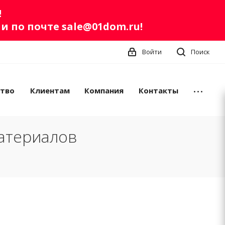
!
ли по почте
sale@01dom.ru
!
Войти
Поиск
ство
Клиентам
Компания
Контакты
атериалов