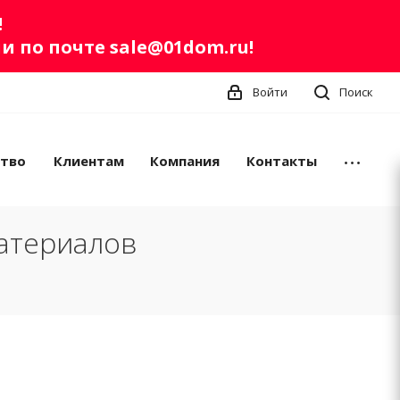
!
ли по почте
sale@01dom.ru
!
Войти
Поиск
ство
Клиентам
Компания
Контакты
атериалов