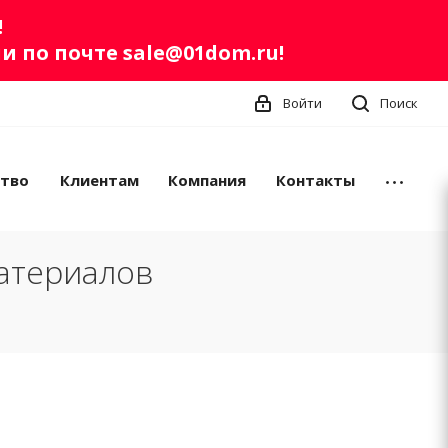
!
ли по почте
sale@01dom.ru
!
Войти
Поиск
ство
Клиентам
Компания
Контакты
атериалов