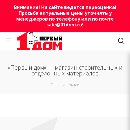
Внимание! На сайте ведется переоценка!
Просьба актуальные цены уточнять у
менеджеров по телефону или по почте
sale@01dom.ru
!
«Первый дом» — магазин строительных и
отделочных материалов
Главная
-
Акции