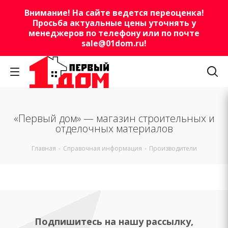
Внимание! На сайте ведется переоценка!
Просьба актуальные цены уточнять у
менеджеров по телефону или по почте
sale@01dom.ru
!
«Первый дом» — магазин строительных и
отделочных материалов
Главная
-
Справочная информация
-
Производители
Подпишитесь на нашу рассылку,