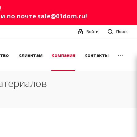
!
ли по почте
sale@01dom.ru
!
Войти
Поиск
ство
Клиентам
Компания
Контакты
атериалов