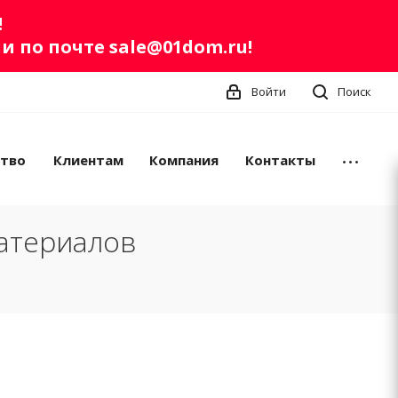
!
ли по почте
sale@01dom.ru
!
Войти
Поиск
ство
Клиентам
Компания
Контакты
атериалов