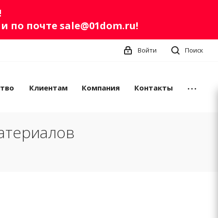
!
ли по почте
sale@01dom.ru
!
Войти
Поиск
ство
Клиентам
Компания
Контакты
атериалов