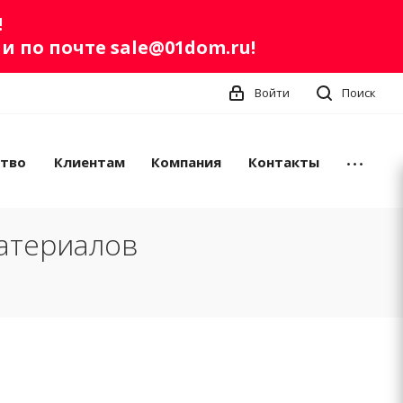
!
ли по почте
sale@01dom.ru
!
Войти
Поиск
ство
Клиентам
Компания
Контакты
атериалов