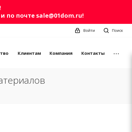
!
ли по почте
sale@01dom.ru
!
Войти
Поиск
ство
Клиентам
Компания
Контакты
атериалов