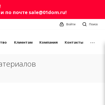
!
ли по почте
sale@01dom.ru
!
Войти
Поиск
ство
Клиентам
Компания
Контакты
атериалов