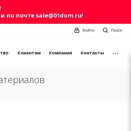
!
ли по почте
sale@01dom.ru
!
Войти
Поиск
ство
Клиентам
Компания
Контакты
атериалов