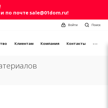
!
ли по почте
sale@01dom.ru
!
Войти
Поиск
ство
Клиентам
Компания
Контакты
атериалов