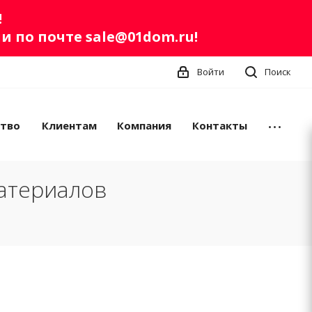
!
ли по почте
sale@01dom.ru
!
Войти
Поиск
ство
Клиентам
Компания
Контакты
атериалов