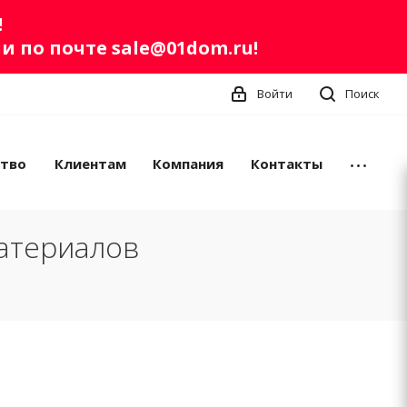
!
ли по почте
sale@01dom.ru
!
Войти
Поиск
ство
Клиентам
Компания
Контакты
атериалов