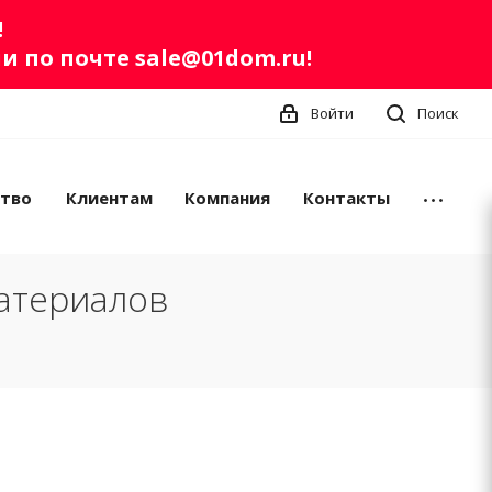
!
ли по почте
sale@01dom.ru
!
Войти
Поиск
ство
Клиентам
Компания
Контакты
атериалов