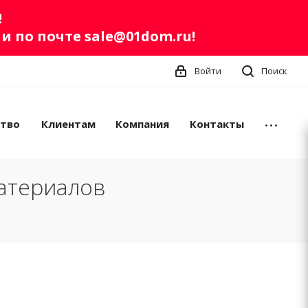
!
ли по почте
sale@01dom.ru
!
Войти
Поиск
ство
Клиентам
Компания
Контакты
атериалов