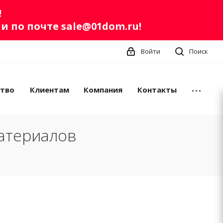
!
ли по почте
sale@01dom.ru
!
Войти
Поиск
ство
Клиентам
Компания
Контакты
атериалов