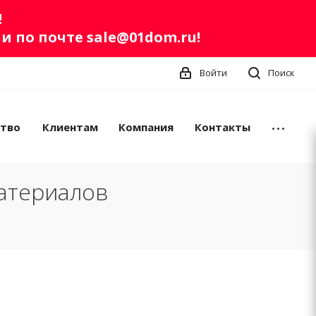
!
ли по почте
sale@01dom.ru
!
Войти
Поиск
ство
Клиентам
Компания
Контакты
атериалов