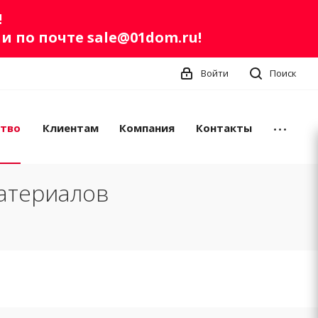
!
ли по почте
sale@01dom.ru
!
Войти
Поиск
ство
Клиентам
Компания
Контакты
атериалов