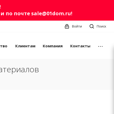
!
ли по почте
sale@01dom.ru
!
Войти
Поиск
ство
Клиентам
Компания
Контакты
атериалов