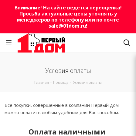
Внимание! На сайте ведется переоценка!
Просьба актуальные цены уточнять у
менеджеров по телефону или по почте
sale@01dom.ru
!
Условия оплаты
Главная
-
Помощь
-
Условия оплаты
Все покупки, совершенные в компании Первый дом
можно оплатить любым удобным для Вас способом:
Оплата наличными