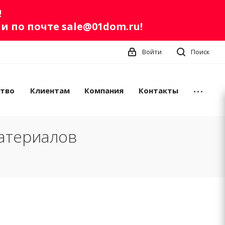
!
ли по почте
sale@01dom.ru
!
Войти
Поиск
ство
Клиентам
Компания
Контакты
атериалов